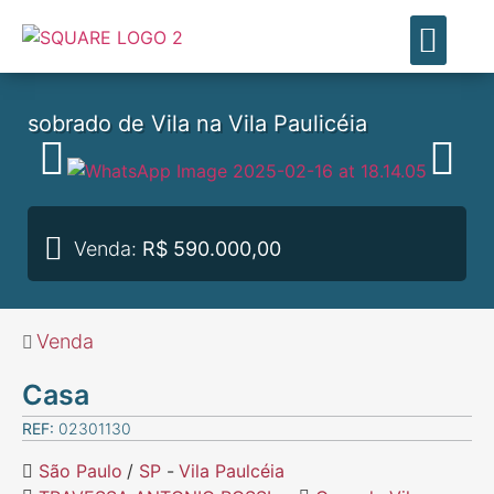
ENCONTRE SEU IMÓVE
SOBRE NÓS
MEUS FAVO
sobrado de Vila na Vila Paulicéia
Venda:
R$ 590.000,00
Venda
Casa
REF:
02301130
São Paulo
/
SP
-
Vila Paulcéia