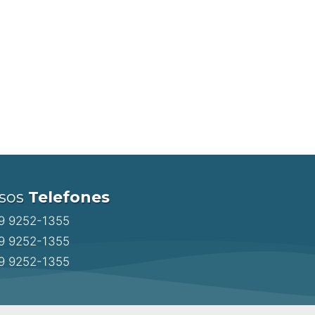
s para esclarecer
imobiliário!
sos
Telefones
 9 9252-1355
 9 9252-1355
 9 9252-1355