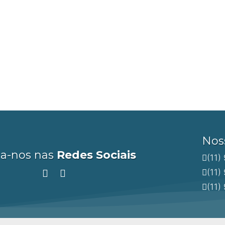
decisão
, mas sempre perto de você! Estamos disponívei
l próprio.
scubra as melhores oportunidades do mercado 
Nos
ga-nos nas
Redes Sociais
(11)
(11)
(11)