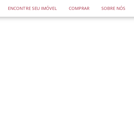
ENCONTRE SEU IMÓVEL
COMPRAR
SOBRE NÓS
CONHEÇA
A IMOBILIÁRIA
especialistas em
lançamentos imobiliários em S
do mercado.
nsparente, ágil e personalizado
, para que você 
cionamos os melhores lançamentos
, garantind
cracia e sem perda de tempo.
?
imentos