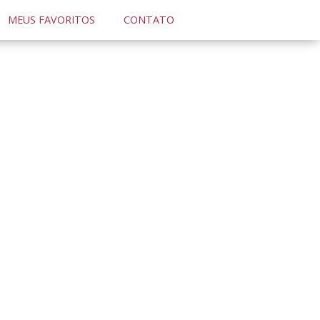
MEUS FAVORITOS
CONTATO
ão Paulo e região
,
encontre o imóvel ideal
o que você tenha acesso