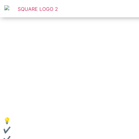
NOSS
Bem-vindo ao
Imóveis Eu Vi Pra Você
! Somos 
conectando você às melhores oportunidades 
Nosso compromisso é oferecer um serviço
tra
de forma simples e segura.
Analisamos e sele
a informações claras e atualizadas, sem buro
💡
Por que escolher o Imóveis Eu Vi Pra Você
✔ Seleção criteriosa dos melhores empreend