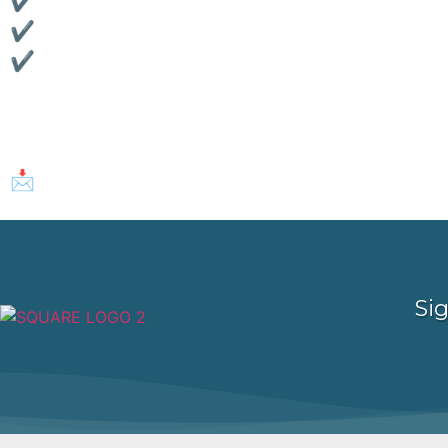
✔ Atendimento digital rápido e eficiente
✔ Informação clara e direta para sua melhor 
✔ Suporte em todas as etapas da compra
Atendemos
100% online
, sem endereço físico
dúvidas e ajudá-lo a realizar o sonho do imóve
📩
Fale conosco
pelo WhatsApp ou e-mail e de
Si